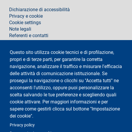
footer
Dichiarazione di accessibilità
Privacy e cookie
Cookie settings
Note legali
Referenti e contatti
Segui La Statale su
Questo sito utilizza cookie tecnici e di profilazione,
propri e di terze parti, per garantire la corretta
navigazione, analizzare il traffico e misurare l'efficacia
delle attività di comunicazione istituzionale. Se
prosegui la navigazione o clicchi su "Accetta tutti" ne
acconsenti l'utilizzo, oppure puoi personalizzare la
Testo
Università degli Studi di Milano
scelta salvando le tue preferenze e scegliendo quali
Via Festa del Perdono 7 - 20122 Milano
cookie attivare. Per maggiori informazioni e per
Tel.
+39 02 5032 5032
Posta elettronica certificata
sapere come gestirli clicca sul bottone "Impostazione
dei cookie".
Logo
Privacy policy