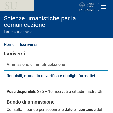
S
a
Toggl
l
t
Scienze umanistiche per la
a
a
comunicazione
l
Laurea triennale
c
o
n
Home
Iscriversi
t
e
Iscriversi
n
u
t
Ammissione e immatricolazione
o
p
r
Requisiti, modalità di verifica e obblighi formativi
i
n
c
Posti disponibili
: 275 + 10 riservati a cittadini Extra UE
i
p
a
Bando di ammissione
l
e
Consulta il bando per scoprire le
date
e i
contenuti
del