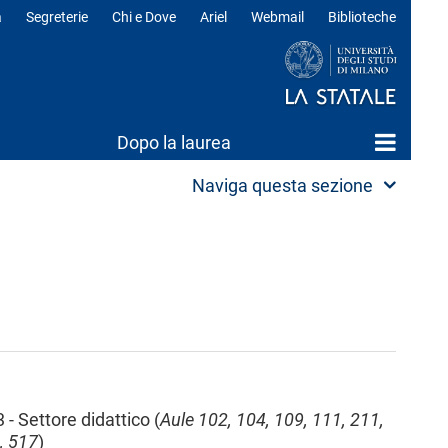
a
Segreterie
Chi e Dove
Ariel
Webmail
Biblioteche
ili
Dopo la laurea
Naviga questa sezione
 - Settore didattico (
Aule 102, 104, 109, 111, 211,
, 517
)