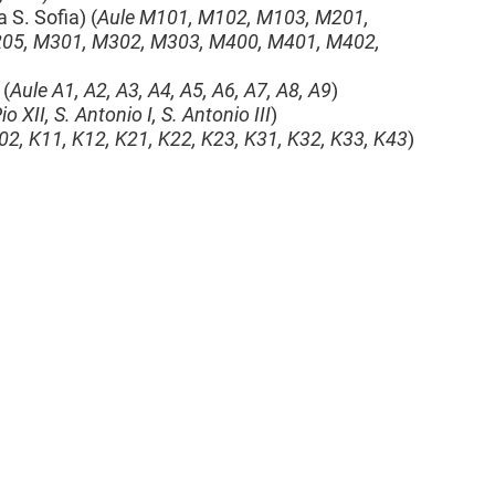
a S. Sofia) (
Aule
M101, M102, M103, M201,
05, M301, M302, M303, M400, M401, M402,
 (
Aule A1, A2, A3, A4, A5, A6, A7, A8, A9
)
io XII, S. Antonio I, S. Antonio III
)
02, K11, K12, K21, K22, K23, K31, K32, K33, K43
)