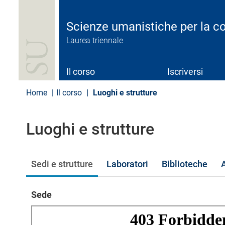
S
a
l
Scienze umanistiche per la 
t
Laurea triennale
a
a
l
c
Il corso
Iscriversi
o
n
Home
Il corso
Luoghi e strutture
t
e
n
Luoghi e strutture
u
t
o
p
Sedi e strutture
Laboratori
Biblioteche
r
i
n
Sede
c
i
p
a