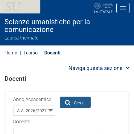
S
a
Toggl
l
t
Scienze umanistiche per la
a
a
comunicazione
l
Laurea triennale
c
o
n
Home
Il corso
Docenti
t
e
n
Naviga questa sezione
u
t
Docenti
o
p
r
i
n
Anno Accademico
Cerca
c
i
p
a
Docente
l
e