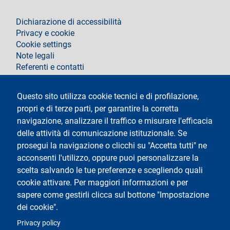
footer
Dichiarazione di accessibilità
Privacy e cookie
Cookie settings
Note legali
Referenti e contatti
Segui La Statale su
Questo sito utilizza cookie tecnici e di profilazione,
propri e di terze parti, per garantire la corretta
navigazione, analizzare il traffico e misurare l'efficacia
delle attività di comunicazione istituzionale. Se
prosegui la navigazione o clicchi su "Accetta tutti" ne
acconsenti l'utilizzo, oppure puoi personalizzare la
Testo
Università degli Studi di Milano
scelta salvando le tue preferenze e scegliendo quali
Via Festa del Perdono 7 - 20122 Milano
cookie attivare. Per maggiori informazioni e per
Tel.
+39 02 5032 5032
Posta elettronica certificata
sapere come gestirli clicca sul bottone "Impostazione
dei cookie".
Logo
Privacy policy